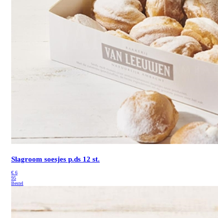
Slagroom soesjes p.ds 12 st.
€
6
95
Bestel