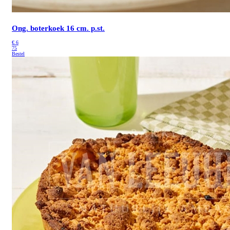
Ong. boterkoek 16 cm. p.st.
€
6
75
Bestel