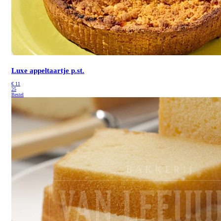
Luxe appeltaartje p.st.
€
11
25
Bestel