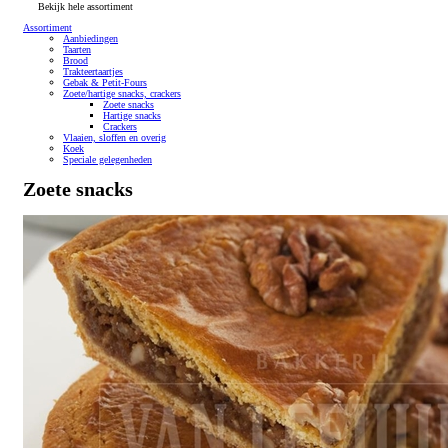
Bekijk hele assortiment
Assortiment
Aanbiedingen
Taarten
Brood
Trakteertaartjes
Gebak & Petit-Fours
Zoete/hartige snacks, crackers
Zoete snacks
Hartige snacks
Crackers
Vlaaien, sloffen en overig
Koek
Speciale gelegenheden
Zoete snacks