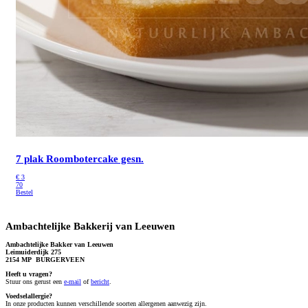
7 plak Roombotercake gesn.
€
3
70
Bestel
Ambachtelijke Bakkerij van Leeuwen
Ambachtelijke Bakker van Leeuwen
Leimuiderdijk 275
2154 MP BURGERVEEN
Heeft u vragen?
S
tuur ons gerust een
e-mail
of
bericht
.
Voedselallergie?
In onze producten kunnen verschillende soorten allergenen aanwezig zijn.