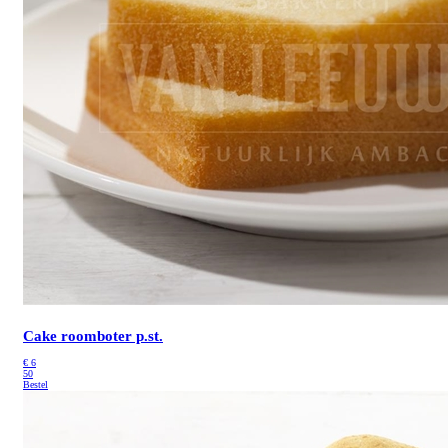
Cake roomboter p.st.
€
6
50
Bestel