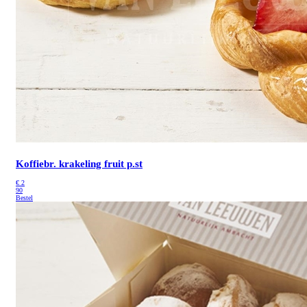
Koffiebr. krakeling fruit p.st
€
2
90
Bestel