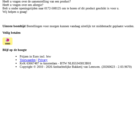
Heeft u vragen over de samenstelling van een product?
Heeft u vragen over een allergie?
Belt u onder openingstijden naar 0172-508125 om te horen of dit product geschikt is voor u.
Wij helpen u graag!
Uiterste besteltijd
Bestellingen voor morgen kunnen vandaag uiterlijk tot middernacht geplaatst worden.
Veilig betalen
Blijf op de hoogte
Prijzen in Euro incl. btw
Voorwaarden
|
Privacy
KvK 63667487 te Amsterdam - BTW NL855343813B01
Copyright © 2010 - 2026 Ambachtelijke Bakkerij van Leeuwen. (20260623 - 2.03.9670)