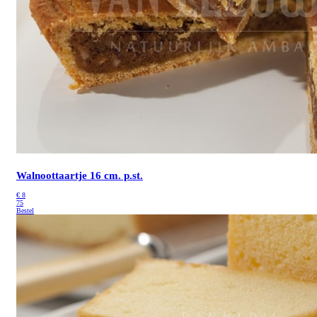
Walnoottaartje 16 cm. p.st.
€
8
75
Bestel