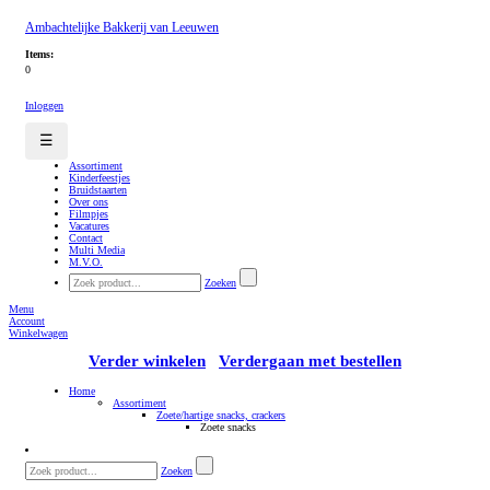
Ambachtelijke Bakkerij van Leeuwen
Items:
0
Inloggen
☰
Assortiment
Kinderfeestjes
Bruidstaarten
Over ons
Filmpjes
Vacatures
Contact
Multi Media
M.V.O.
Zoeken
Menu
Account
Winkelwagen
Verder winkelen
Verdergaan met bestellen
Home
Assortiment
Zoete/hartige snacks, crackers
Zoete snacks
Zoeken