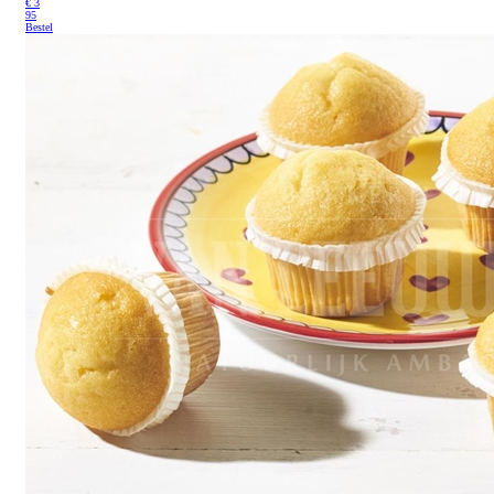
€
3
95
Bestel