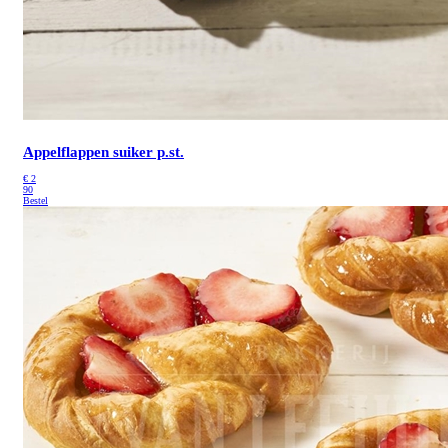
Appelflappen suiker p.st.
€
2
90
Bestel