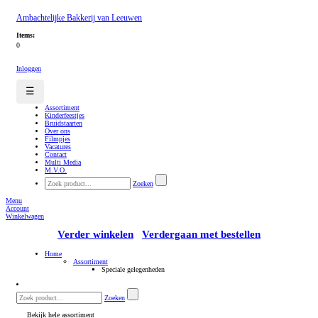
Ambachtelijke Bakkerij van Leeuwen
Items:
0
Inloggen
☰
Assortiment
Kinderfeestjes
Bruidstaarten
Over ons
Filmpjes
Vacatures
Contact
Multi Media
M.V.O.
Zoeken
Menu
Account
Winkelwagen
Verder winkelen
Verdergaan met bestellen
Home
Assortiment
Speciale gelegenheden
Zoeken
Bekijk hele assortiment