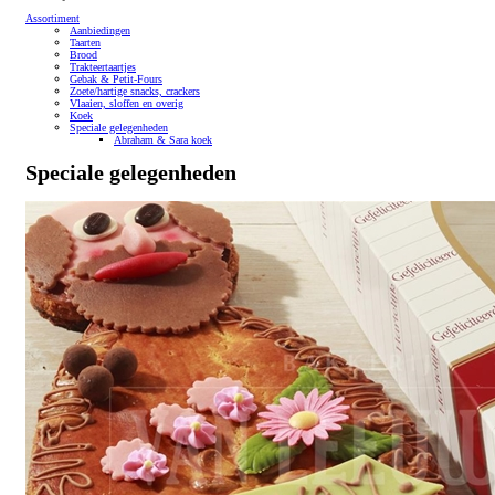
Assortiment
Aanbiedingen
Taarten
Brood
Trakteertaartjes
Gebak & Petit-Fours
Zoete/hartige snacks, crackers
Vlaaien, sloffen en overig
Koek
Speciale gelegenheden
Abraham & Sara koek
Speciale gelegenheden