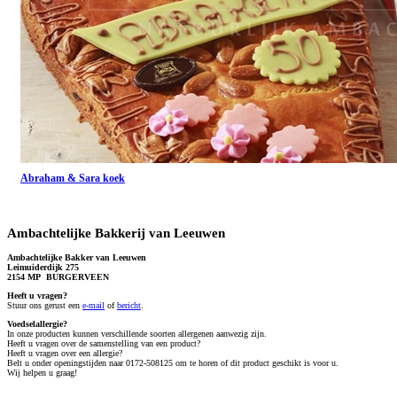
Abraham & Sara koek
Ambachtelijke Bakkerij van Leeuwen
Ambachtelijke Bakker van Leeuwen
Leimuiderdijk 275
2154 MP BURGERVEEN
Heeft u vragen?
S
tuur ons gerust een
e-mail
of
bericht
.
Voedselallergie?
In onze producten kunnen verschillende soorten allergenen aanwezig zijn.
Heeft u vragen over de samenstelling van een product?
Heeft u vragen over een allergie?
Belt u onder openingstijden naar 0172-508125 om te horen of dit product geschikt is voor u.
Wij helpen u graag!