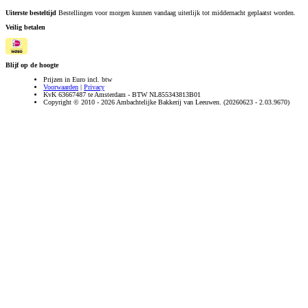
Uiterste besteltijd
Bestellingen voor morgen kunnen vandaag uiterlijk tot middernacht geplaatst worden.
Veilig betalen
Blijf op de hoogte
Prijzen in Euro incl. btw
Voorwaarden
|
Privacy
KvK 63667487 te Amsterdam - BTW NL855343813B01
Copyright © 2010 - 2026 Ambachtelijke Bakkerij van Leeuwen. (20260623 - 2.03.9670)