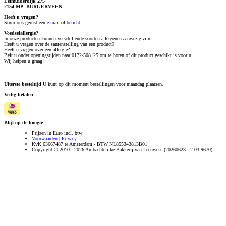
Leimuiderdijk 275
2154 MP BURGERVEEN
Heeft u vragen?
S
tuur ons gerust een
e-mail
of
bericht
.
Voedselallergie?
In onze producten kunnen verschillende soorten allergenen aanwezig zijn.
Heeft u vragen over de samenstelling van een product?
Heeft u vragen over een allergie?
Belt u onder openingstijden naar 0172-508125 om te horen of dit product geschikt is voor u.
Wij helpen u graag!
Uiterste besteltijd
U kunt op dit moment bestellingen voor maandag plaatsen.
Veilig betalen
Blijf op de hoogte
Prijzen in Euro incl. btw
Voorwaarden
|
Privacy
KvK 63667487 te Amsterdam - BTW NL855343813B01
Copyright © 2010 - 2026 Ambachtelijke Bakkerij van Leeuwen. (20260623 - 2.03.9670)