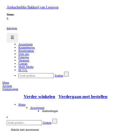
Ambachtelijke Bakkerij van Leeuwen
Items:
0
Inloggen
☰
Assortiment
Kinderfeestjes
Bruidstaarten
Over ons
Filmpjes
Vacatures
Contact
Multi Media
M.V.O.
Zoeken
Menu
Account
Winkelwagen
Verder winkelen
Verdergaan met bestellen
Home
Assortiment
Aanbiedingen
Zoeken
Bekijk hele assortiment