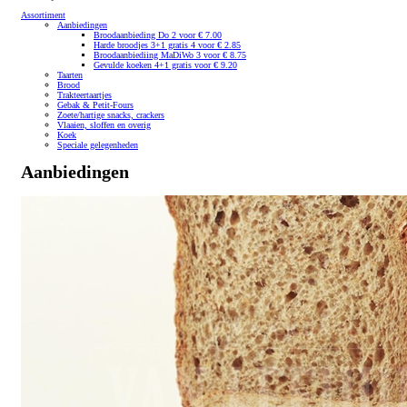
Assortiment
Aanbiedingen
Broodaanbieding Do 2 voor € 7.00
Harde broodjes 3+1 gratis 4 voor € 2.85
Broodaanbiediing MaDiWo 3 voor € 8.75
Gevulde koeken 4+1 gratis voor € 9.20
Taarten
Brood
Trakteertaartjes
Gebak & Petit-Fours
Zoete/hartige snacks, crackers
Vlaaien, sloffen en overig
Koek
Speciale gelegenheden
Aanbiedingen