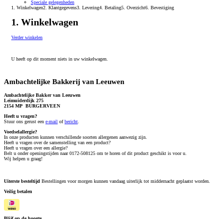
Speciale gelegenheden
1. Winkelwagen
2. Klantgegevens
3. Levering
4. Betaling
5. Overzicht
6. Bevestiging
1. Winkelwagen
Verder winkelen
U heeft op dit moment niets in uw winkelwagen.
Ambachtelijke Bakkerij van Leeuwen
Ambachtelijke Bakker van Leeuwen
Leimuiderdijk 275
2154 MP BURGERVEEN
Heeft u vragen?
S
tuur ons gerust een
e-mail
of
bericht
.
Voedselallergie?
In onze producten kunnen verschillende soorten allergenen aanwezig zijn.
Heeft u vragen over de samenstelling van een product?
Heeft u vragen over een allergie?
Belt u onder openingstijden naar 0172-508125 om te horen of dit product geschikt is voor u.
Wij helpen u graag!
Uiterste besteltijd
Bestellingen voor morgen kunnen vandaag uiterlijk tot middernacht geplaatst worden.
Veilig betalen
Blijf op de hoogte