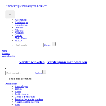
Ambachtelijke Bakkerij van Leeuwen
☰
Assortiment
Kinderfeestjes
Bruidstaarten
Over ons
Filmpjes
Vacatures
Contact
Multi Media
M.V.O.
Zoeken
Menu
Account
Winkelwagen
Verder winkelen
Verdergaan met bestellen
Zoeken
Bekijk hele assortiment
Assortiment
Aanbiedingen
Taarten
Brood
Trakteertaartjes
Gebak & Petit-Fours
Zoete/hartige snacks, crackers
Vlaaien, sloffen en overig
Koek