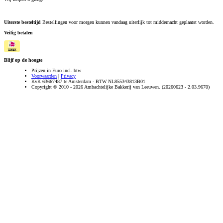
Uiterste besteltijd
Bestellingen voor morgen kunnen vandaag uiterlijk tot middernacht geplaatst worden.
Veilig betalen
Blijf op de hoogte
Prijzen in Euro incl. btw
Voorwaarden
|
Privacy
KvK 63667487 te Amsterdam - BTW NL855343813B01
Copyright © 2010 - 2026 Ambachtelijke Bakkerij van Leeuwen. (20260623 - 2.03.9670)