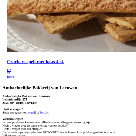
Crackers spelt met kaas 4 st.
€
2
75
Bestel
Ambachtelijke Bakkerij van Leeuwen
Ambachtelijke Bakker van Leeuwen
Leimuiderdijk 275
2154 MP BURGERVEEN
Heeft u vragen?
S
tuur ons gerust een
e-mail
of
bericht
.
Voedselallergie?
In onze producten kunnen verschillende soorten allergenen aanwezig zijn.
Heeft u vragen over de samenstelling van een product?
Heeft u vragen over een allergie?
Belt u onder openingstijden naar 0172-508125 om te horen of dit product geschikt is voor u.
Wij helpen u graag!