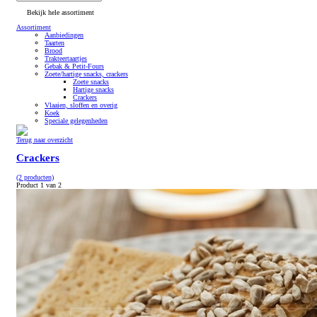
Bekijk hele assortiment
Assortiment
Aanbiedingen
Taarten
Brood
Trakteertaartjes
Gebak & Petit-Fours
Zoete/hartige snacks, crackers
Zoete snacks
Hartige snacks
Crackers
Vlaaien, sloffen en overig
Koek
Speciale gelegenheden
Terug naar overzicht
Crackers
(2 producten)
Product 1 van 2