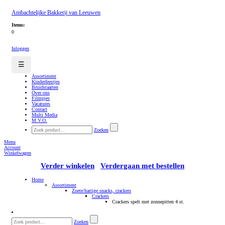
Ambachtelijke Bakkerij van Leeuwen
Items:
0
Inloggen
☰
Assortiment
Kinderfeestjes
Bruidstaarten
Over ons
Filmpjes
Vacatures
Contact
Multi Media
M.V.O.
Zoeken
Menu
Account
Winkelwagen
Verder winkelen
Verdergaan met bestellen
Home
Assortiment
Zoete/hartige snacks, crackers
Crackers
Crackers spelt met zonnepitten 4 st.
Zoeken